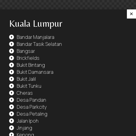
×
Kuala Lumpur
Bandar Manjalara
Bandar Tasik Selatan
Bangsar
Brickfields
Bukit Bintang
Bukit Damansara
Bukit Jalil
Bukit Tunku
Cheras
Desa Pandan
Desa Parkcity
Desa Petaling
Jalan Ipoh
Jinjang
Kepong