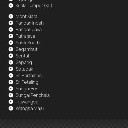
Kuala Lumpur (KL)
Mont Kiara
Pandan Indah
Pandan Jaya
Putrajaya
Salak South
Segambut
Sentul
Sepang
Setapak
Sri Hartamas
Sri Petaling
Sungai Besi
Sungai Penchala
Titiwangsa
Wangsa Maju